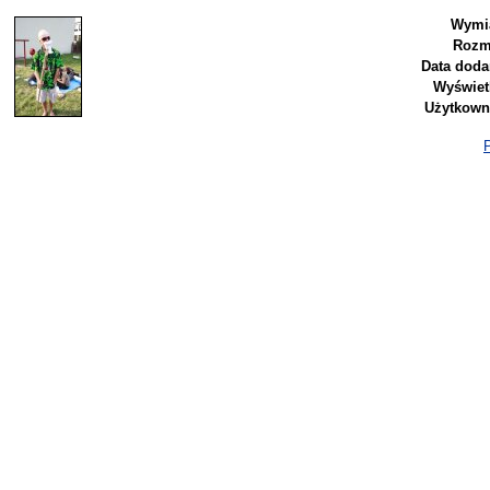
Wymia
Rozm
Data doda
Wyświet
Użytkown
P