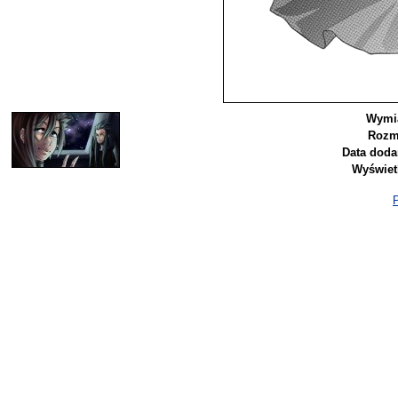
Wymia
Rozm
Data doda
Wyświet
P