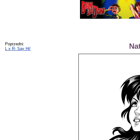
Poprzedni:
Na
L x R- Say Hi!