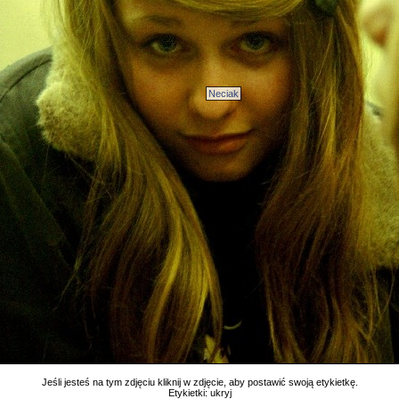
Neciak
Jeśli jesteś na tym zdjęciu kliknij w zdjęcie, aby postawić swoją etykietkę.
Etykietki:
ukryj