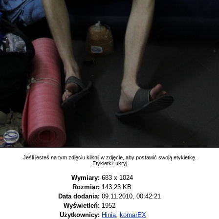
Jeśli jesteś na tym zdjęciu kliknij w zdjęcie, aby postawić swoją etykietkę.
Etykietki:
ukryj
Wymiary:
683 x 1024
Rozmiar:
143,23 KB
Data dodania:
09.11.2010, 00:42:21
Wyświetleń:
1952
Użytkownicy:
Hinia
,
komarEX