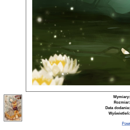
Wymiary:
Rozmiar:
Data dodania:
Wyświetleń:
Powr