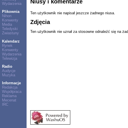
Niusy i komentarze
Wydarzenia
Plikownia
Ten użytkownik nie napisał jeszcze żadnego niusa.
Nihon
Konwenty
Zdjęcia
Media
Teledyski
Ten użytkownik nie uznał za stosowne odnaleźć się na ża
Zwiastuny
Kalendarz
Rynek
Konwenty
Wydarzenia
Telewizja
Radio
Audycje
Muzyka
Informacje
Redakcja
Współpraca
Reklama
Mecenat
IRC