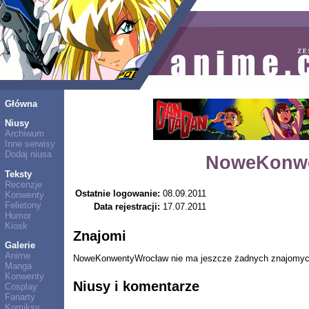
Główna
Niusy
Archiwum
Inne serwisy
Dodaj niusa
NoweKonwe
Teksty
Recenzje
Ostatnie logowanie:
08.09.2011
Konwenty
Felietony
Data rejestracji:
17.07.2011
Humor
Kiosk
Znajomi
Galerie
Anime
NoweKonwentyWrocław nie ma jeszcze żadnych znajomyc
Manga
Konwenty
Niusy i komentarze
Cosplay
Fanarty
Komiksy