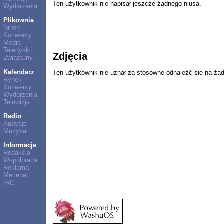
Ten użytkownik nie napisał jeszcze żadnego niusa.
Wydarzenia
Plikownia
Nihon
Konwenty
Media
Teledyski
Zdjęcia
Zwiastuny
Kalendarz
Ten użytkownik nie uznał za stosowne odnaleźć się na ża
Rynek
Konwenty
Wydarzenia
Telewizja
Radio
Audycje
Muzyka
Informacje
Redakcja
Współpraca
Reklama
Mecenat
IRC