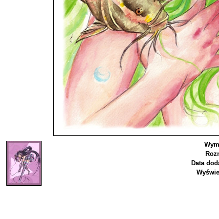
Wymi
Rozm
Data dod
Wyświe