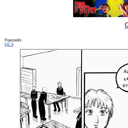
O
Poprzedni:
O2_5