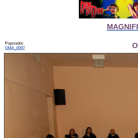
MAGNIFIc
Poprzedni:
O
OMA_0097