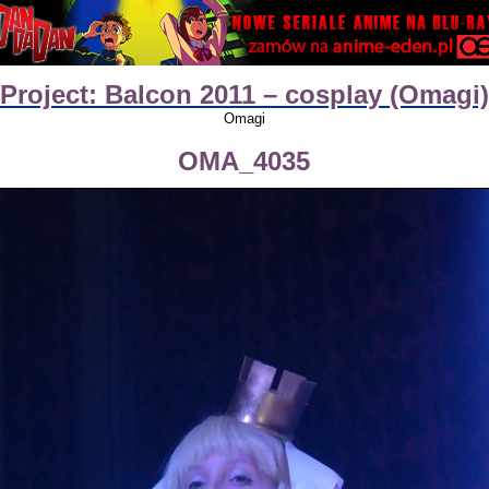
Project: Balcon 2011 – cosplay (Omagi)
Omagi
OMA_4035