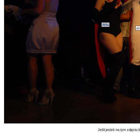
AHu
a
Jeśli jesteś na tym zdjęciu k