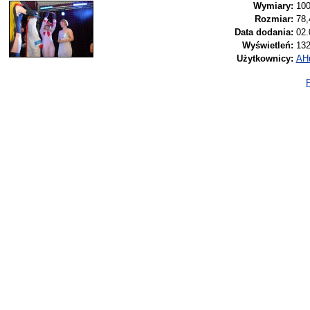
Wymiary:
100
Rozmiar:
78,
Data dodania:
02.
Wyświetleń:
13
Użytkownicy:
AH
P