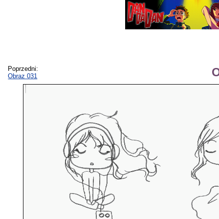
Poprzedni:
O
Obraz 031