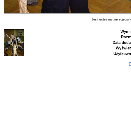
Jeśli jesteś na tym zdjęciu k
Wymia
Rozm
Data doda
Wyświet
Użytkown
P