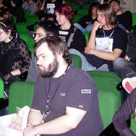
Izzy
Resil^