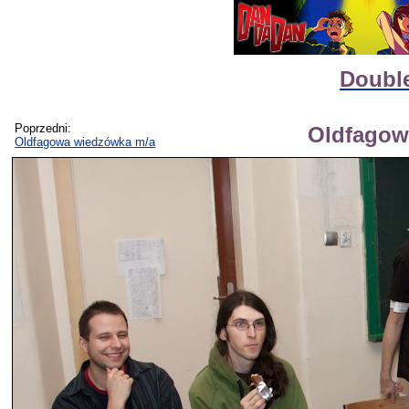
Double
Poprzedni:
Oldfagow
Oldfagowa wiedzówka m/a