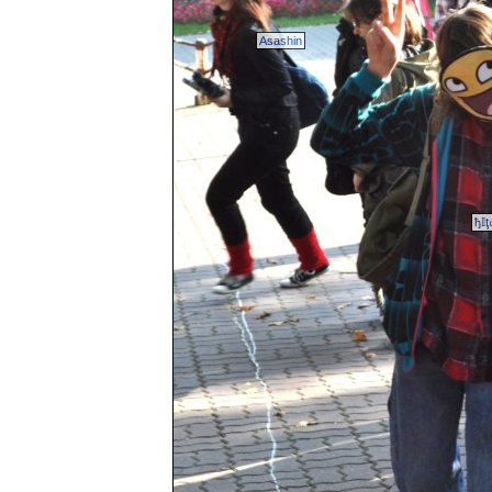
Asashin
ђ𝕀