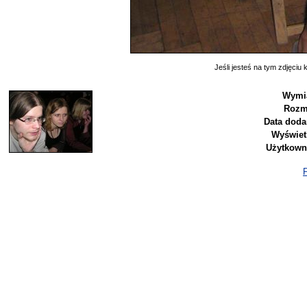
Jeśli jesteś na tym zdjęciu k
Wymia
Rozm
Data doda
Wyświet
Użytkown
P