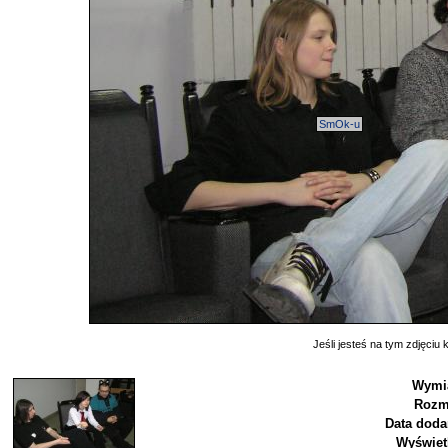
SmOk-u
Jeśli jesteś na tym zdjęciu k
Wymia
Rozm
Data doda
Wyświet