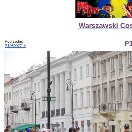
Warszawski Cos
Poprzedni:
P1
P1050027_lr