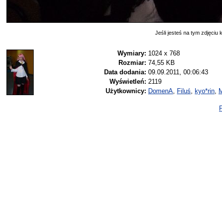
Jeśli jesteś na tym zdjęciu k
Wymiary:
1024 x 768
Rozmiar:
74,55 KB
Data dodania:
09.09.2011, 00:06:43
Wyświetleń:
2119
Użytkownicy:
DomenA
,
Filuś
,
kyo*rin
,
M
P