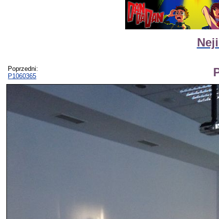
Neji
Poprzedni:
P1060365