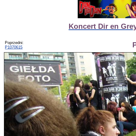
Koncert Dir en Gre
Poprzedni:
P1070615