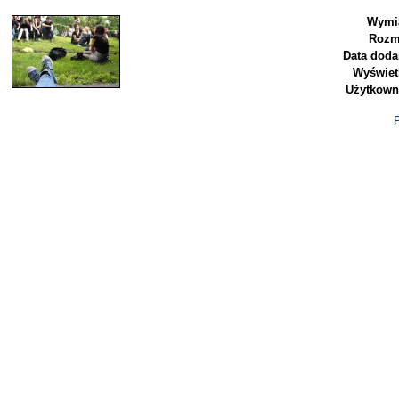
Wymia
Rozm
Data doda
Wyświet
Użytkown
P