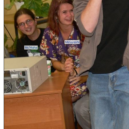
Mizuyashi
Mc'Haha