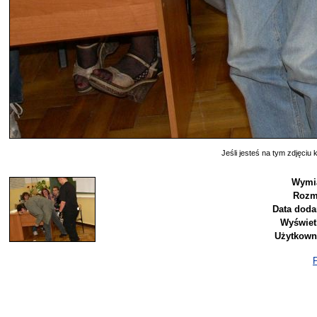
Jeśli jesteś na tym zdjęciu k
Wymia
Rozm
Data doda
Wyświet
Użytkown
P