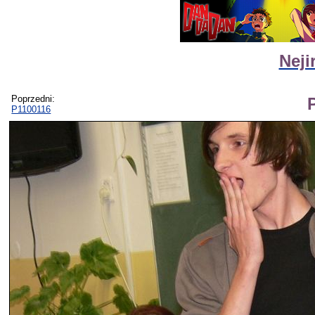
Neji
Poprzedni:
P1100116