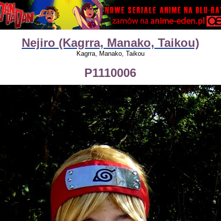
Nejiro (Kagrra, Manako, Taikou)
Kagrra, Manako, Taikou
P1110006