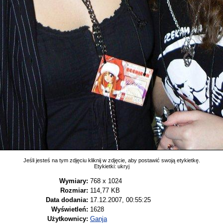
Jeśli jesteś na tym zdjęciu kliknij w zdjęcie, aby postawić swoją etykietkę.
Etykietki:
ukryj
Wymiary:
768 x 1024
Rozmiar:
114,77 KB
Data dodania:
17.12.2007, 00:55:25
Wyświetleń:
1628
Użytkownicy:
Ganja