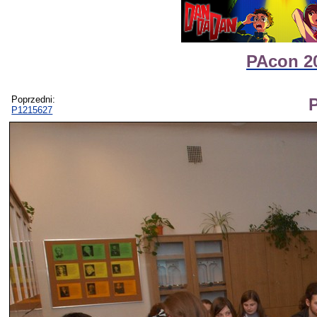
PAcon 20
Poprzedni:
P1215627