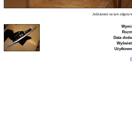
Jeśli jesteś na tym zdjęciu k
Wymia
Rozm
Data doda
Wyświet
Użytkown
P