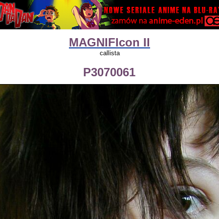
MAGNIFIcon II
callista
P3070061