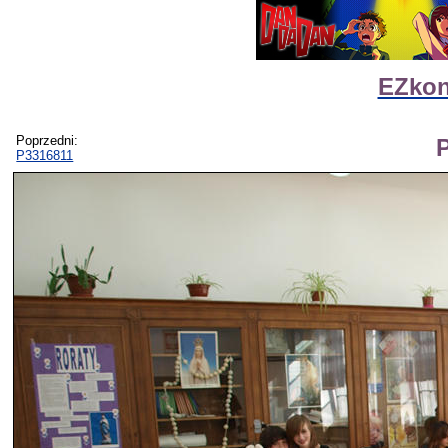
EZkon
Poprzedni:
P3316811