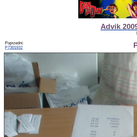
Advik 2009
Poprzedni:
P7301932