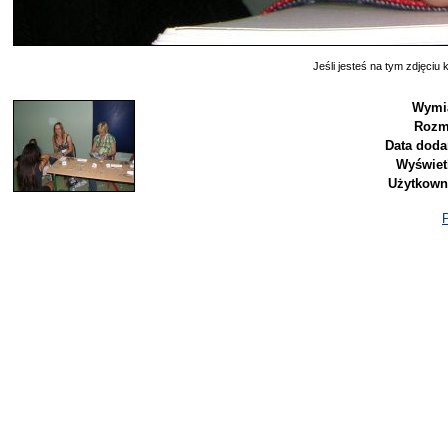
Jeśli jesteś na tym zdjęciu k
Wymia
Rozm
Data doda
Wyświet
Użytkown
P