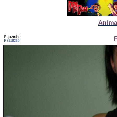
Animat
Poprzedni:
P7310269