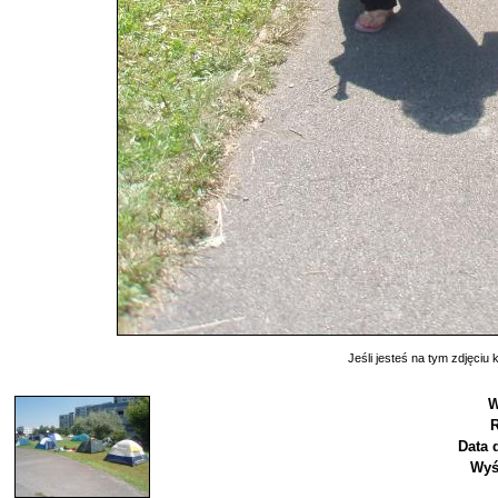
Jeśli jesteś na tym zdjęciu k
W
R
Data 
Wyś