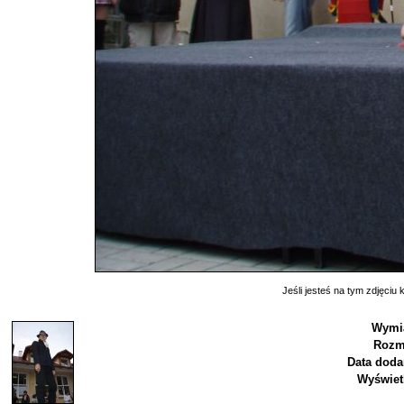
Jeśli jesteś na tym zdjęciu k
Wymia
Rozm
Data doda
Wyświet