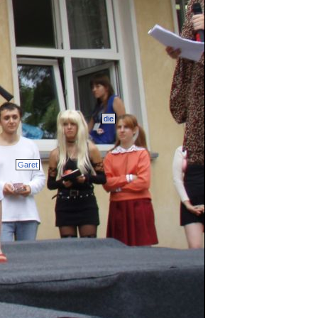
die
Garet