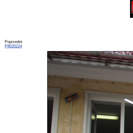
Poprzedni:
P8020224