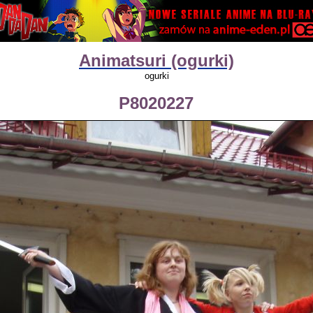
Animatsuri (ogurki)
ogurki
P8020227