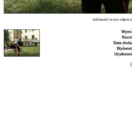
Jeśli jesteś na tym zdjęciu k
Wymia
Rozm
Data doda
Wyświet
Użytkown
P