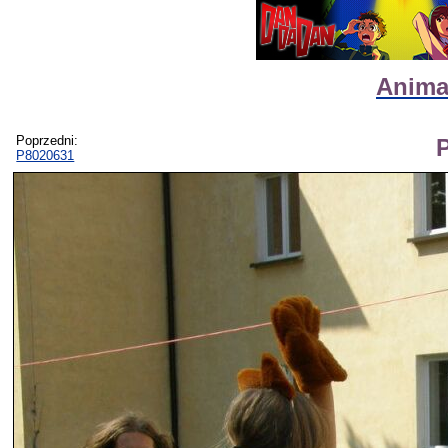
Animat
Poprzedni:
P8020631