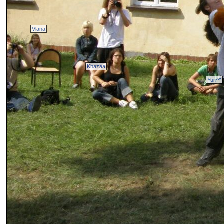
Vlana
Khazaa
Yuri^^