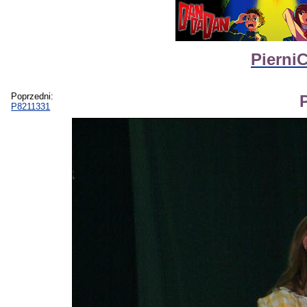
Pierni
Poprzedni:
P8211331