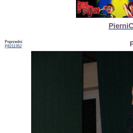
Pierni
Poprzedni:
P8211352