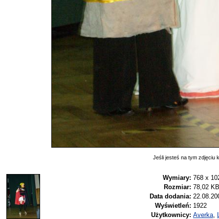
Jeśli jesteś na tym zdjęciu k
Wymiary:
768 x 10
Rozmiar:
78,02 K
Data dodania:
22.08.20
Wyświetleń:
1922
Użytkownicy:
Averka
,