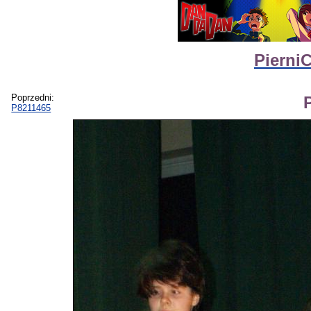
Pierni
Poprzedni:
P8211465