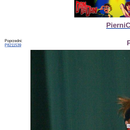
Pierni
Poprzedni:
P8211539
c