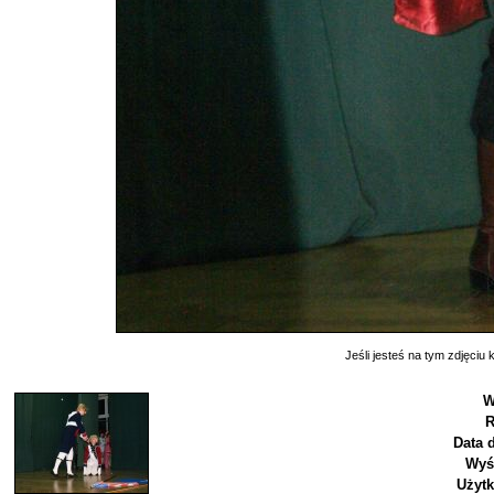
Jeśli jesteś na tym zdjęciu k
W
R
Data 
Wyś
Użyt