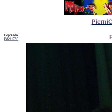
Pierni
Poprzedni:
P8211739