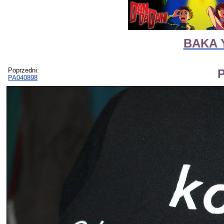
BAKA 
Poprzedni:
PA040898