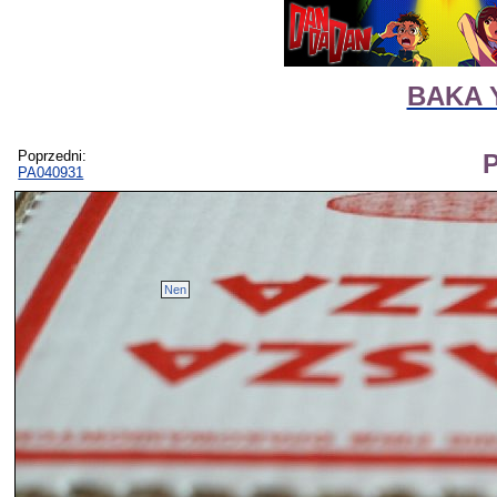
BAKA 
Poprzedni:
PA040931
Nen