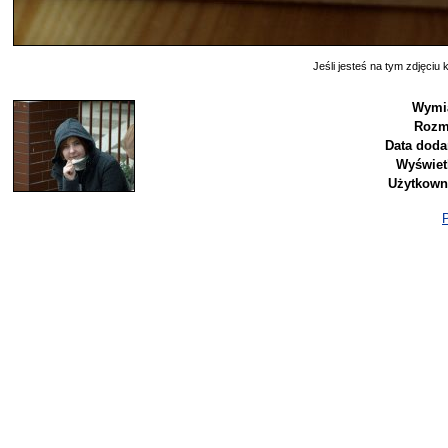
Jeśli jesteś na tym zdjęciu k
Wymia
Rozm
Data doda
Wyświet
Użytkown
P