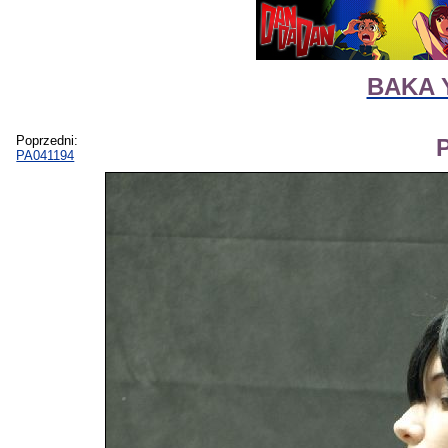
BAKA 
Poprzedni:
PA041194