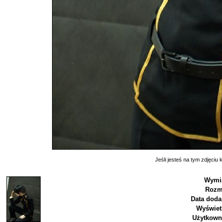
Jeśli jesteś na tym zdjęciu k
Wymia
Rozm
Data doda
Wyświet
Użytkown