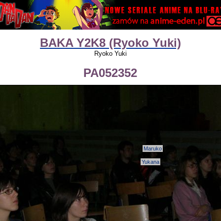
BAKA Y2K8 (Ryoko Yuki)
Ryoko Yuki
PA052352
Maruko
Yukana