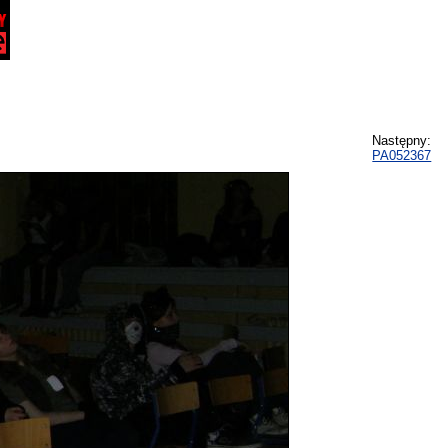
Następny:
PA052367