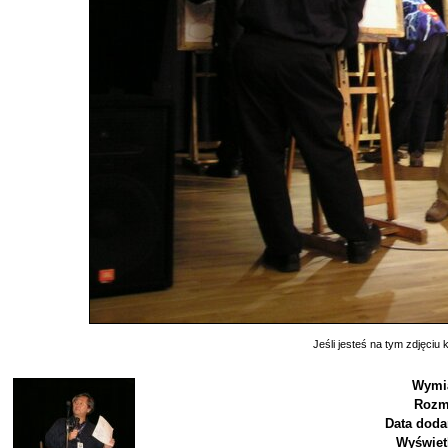
Jeśli jesteś na tym zdjęciu k
Wymi
Rozm
Data doda
Wyświet