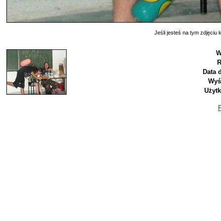
Jeśli jesteś na tym zdjęciu k
W
R
Data 
Wyś
Użyt
P