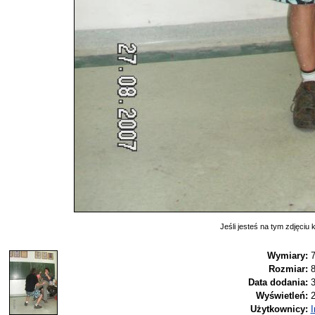
Jeśli jesteś na tym zdjęciu k
Wymiary:
7
Rozmiar:
Data dodania:
3
Wyświetleń:
Użytkownicy:
I