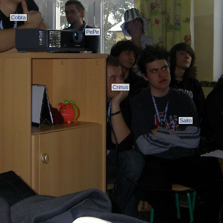
Cobra
PePe
Crinus
Saito