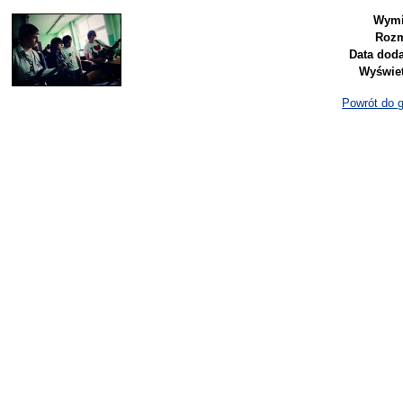
Wymi
Rozm
Data doda
Wyświet
Powrót do ga