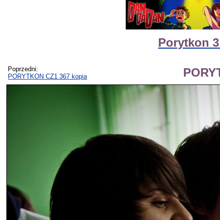
Porytkon 3
Poprzedni:
PORYT
PORYTKON CZ1 367 kopia