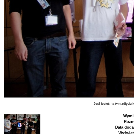
Jeśli jesteś na tym zdjęciu k
Wymi
Rozm
Data doda
Wyświet